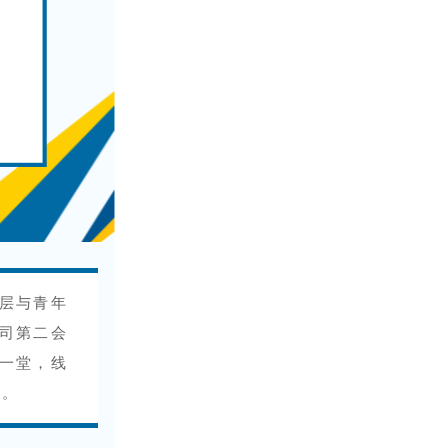
层与青年
公司第二会
一堂，线
话。