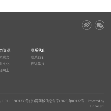
力资源
联系我们
才观念
联系我们
业文化
投诉举报
贤纳士
011102001339号
(京)网药械信息备字(2025)第00132号
Powered by
Xinhongru