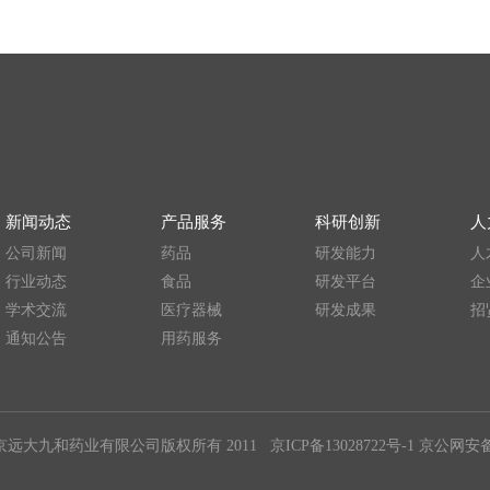
场推广策略等培训。
理化建议。
目的全周期管理，打造品牌经典项目；
程；
作与更新。
有关法规，履行药品生产、监督、控制、预防及报告的职能作用；
推广工具的制作；
竞争力；
工作中灵活贯彻执行；
OL；
呼吸系统用药市场管理）优先；
应的基层市场推广策略；
新闻动态
产品服务
科研创新
人
和较好的演讲技巧；
别学术推广活动的执行落实；
公司新闻
药品
研发能力
人
学、产品知识、市场推广策略等培训。
行业动态
食品
研发平台
企
学术交流
医疗器械
研发成果
招
通知公告
用药服务
上工作经验（呼吸系统用药市场管理）优先；
和较好的演讲技巧；
京远大九和药业有限公司版权所有 2011
京ICP备13028722号-1
京公网安备11