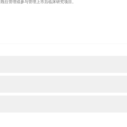
历,既往管理或参与管理上市后临床研究项目。
任职部门：药学事业市场部
招聘专业：医学、药
任职部门：基层医疗事业部
招聘专业：医学、药学
任职部门：OTC部
招聘专业：医药相关专业
别学术推广活动的执行落实。