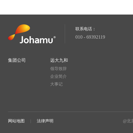
2、对所属区域营销推广团队进行医学、药学、产品知识、市
岗位职责：
岗位职责与任职要求
3、协同区域推广团队进行临床协访，给予临床上量、开发合
1、根据公司战略，策划制定并推动市场发展的项目，统筹项
4、负责区域专家工作的建立、维护与管理，培养区域KOL。
2、负责项目管理体系的搭建与实施，优化项目管理制度及流
联系电话：
5、协助市场部完成产品学术资料、PPT及其他推广工具的制
1、按照《药品管理法》、《药品生产质量管理规范》及其他
3、对产品进行学术内容提炼与主导市场学术推广，各类学术
010 - 69392119
任职要求：
2、QA/QC保证产品质量，做好质量监督和控制工作；
4、建立有效沟通机制和落实内外部客户资源搭建，增强项目
1、医学、药学本科及以上学历；
3、熟悉并理解药品生产质量管理规范的内容，并能够在实际
5、建立并维护所负责区域的专家，提升学术合作水平，培养K
2、外资企业或大中型企业学术推广经理2年以上工作经验（
4、有制药企业质量工作经历的优先考虑；
6、市场信息收集与竞品分析调研，提出建设性意见，制定对
集团公司
远大九和
3、具备良好的沟通、演讲、分析、表达能力、组织协调能力
5、工作严谨，独立工作能力强。
7、根据产品市场策略及推广计划指导、协调并组织区域各级
领导致辞
4、熟悉电脑办公软件操作，能适应较频繁出差；
8、制定年度培训计划，对事业部营销推广团队进行医学、药
企业简介
5、40岁以下，开朗乐观、积极向上、思维敏捷。
大事记
任职要求：
申请该职位
1、医学、药学本科及以上学历；
2、外资企业或国内大中型企业基层医疗学术推广经理3年以
申请该职位
3、具备良好的沟通、演讲、分析、表达能力、组织协调能力
4、熟悉电脑办公软件操作，能适应较频繁出差；
网站地图
|
法律声明
@北
5、41岁以下，开朗乐观、积极向上、思维敏捷。