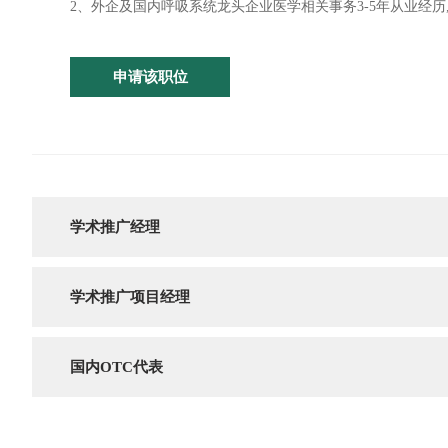
2、外企及国内呼吸系统龙头企业医学相关事务3-5年从业经
申请该职位
学术推广经理
招聘数量：15
学历要求：本科及以上学历
学术推广项目经理
招聘数量：1
学历要求：本科及以上学历
岗位职责与任职要求
国内OTC代表
岗位职责：
招聘数量：3人
学历要求：本科及以上学历
岗位职责与任职要求
1、根据产品市场策略及推广计划指导、协调并组织区域各级