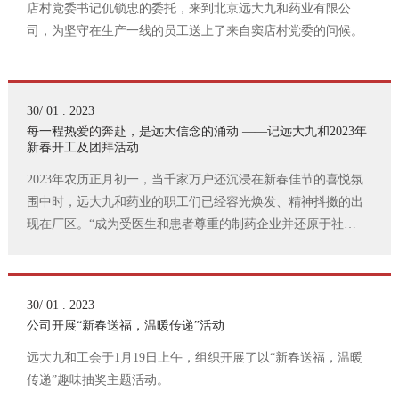
店村党委书记仉锁忠的委托，来到北京远大九和药业有限公
司，为坚守在生产一线的员工送上了来自窦店村党委的问候。
30/ 01 . 2023
每一程热爱的奔赴，是远大信念的涌动 ——记远大九和2023年
新春开工及团拜活动
2023年农历正月初一，当千家万户还沉浸在新春佳节的喜悦氛
围中时，远大九和药业的职工们已经容光焕发、精神抖擞的出
现在厂区。“成为受医生和患者尊重的制药企业并还原于社
会”的企业愿景和保障市场药品不间断供给的社会责任，让我们
远大人意气风发的坚守在各自的工作岗位上，用辛勤的付出在
新一年里争取更大的贡献和作为。
30/ 01 . 2023
公司开展“新春送福，温暖传递”活动
远大九和工会于1月19日上午，组织开展了以“新春送福，温暖
传递”趣味抽奖主题活动。